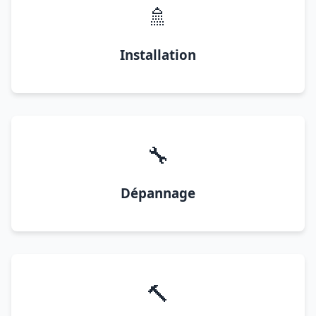
🚿
Installation
🔧
Dépannage
🔨