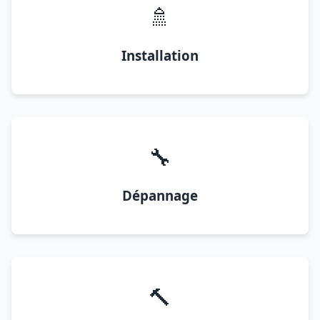
🚿
Installation
🔧
Dépannage
🔨