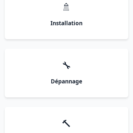
🚿
Installation
🔧
Dépannage
🔨