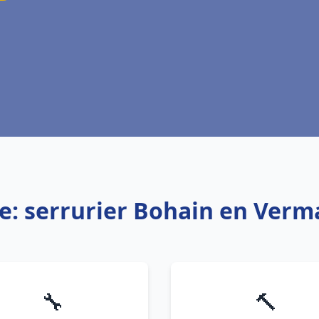
ce: serrurier Bohain en Verm
🔧
🔨