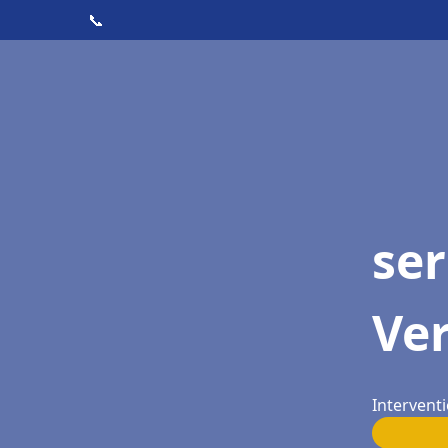
📞
ser
Ve
Intervent