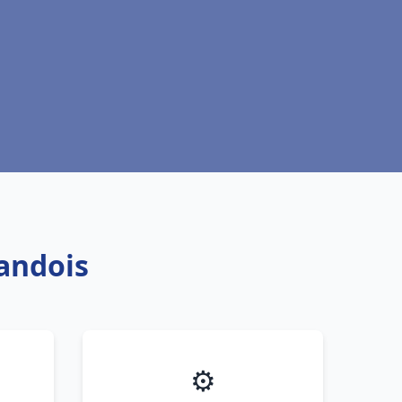
andois
⚙️