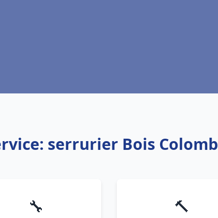
rvice: serrurier Bois Colom
🔧
🔨