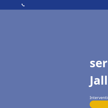
📞
ser
Jal
Interventi