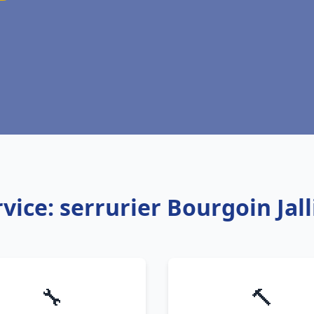
vice: serrurier Bourgoin Jal
🔧
🔨