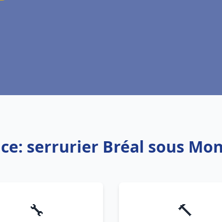
ice: serrurier Bréal sous Mon
🔧
🔨