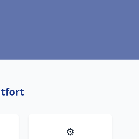
tfort
⚙️