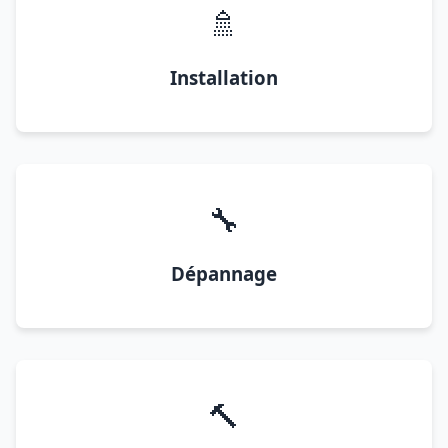
🚿
Installation
🔧
Dépannage
🔨