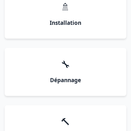
🚿
Installation
🔧
Dépannage
🔨