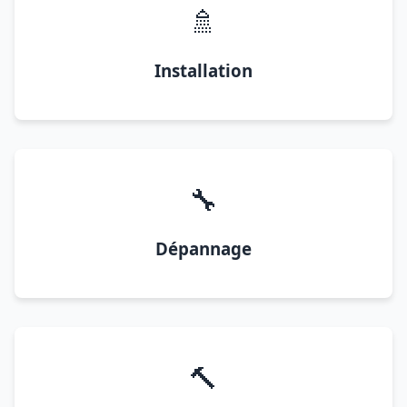
🚿
Installation
🔧
Dépannage
🔨