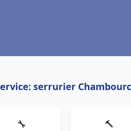
ervice: serrurier Chambour
🔧
🔨