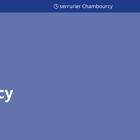
🕒 serrurier Chambourcy
cy