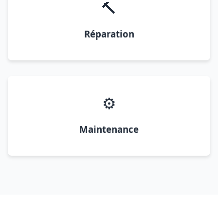
🔨
Réparation
⚙️
Maintenance