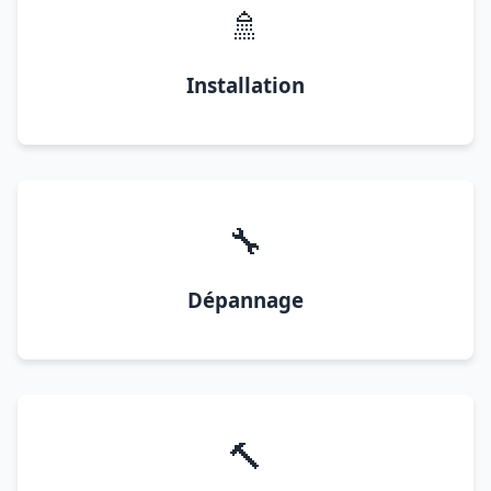
🚿
Installation
🔧
Dépannage
🔨