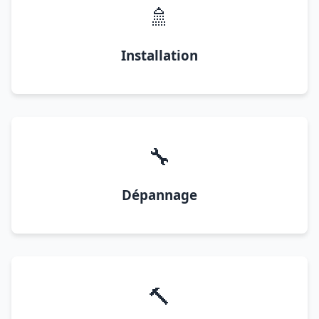
🚿
Installation
🔧
Dépannage
🔨