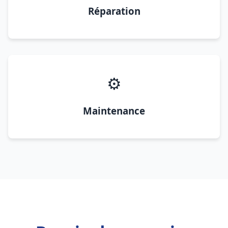
Réparation
⚙️
Maintenance