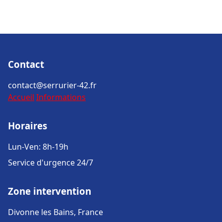
Contact
contact@serrurier-42.fr
Accueil
Informations
Horaires
Lun-Ven: 8h-19h
Service d'urgence 24/7
Zone intervention
Divonne les Bains, France