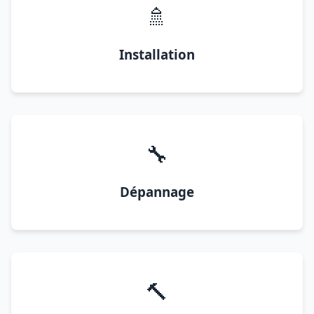
🚿
Installation
🔧
Dépannage
🔨