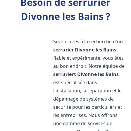
Besoin de serrurier
Divonne les Bains ?
Si vous êtes à la recherche d'un
serrurier
Divonne les Bains
fiable et expérimenté, vous êtes
au bon endroit. Notre équipe de
serrurier
s
Divonne les Bains
est spécialisée dans
l'installation, la réparation et le
dépannage de systèmes de
sécurité pour les particuliers et
les entreprises. Nous offrons
une gamme de services de