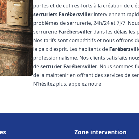
portes et de coffres-forts à la création de cl
serrurier
s
Farébersviller
interviennent rapi
problèmes de serrurerie, 24h/24 et 7j/7. No
serrurerie
Farébersviller
dans les délais les
Nos tarifs sont compétitifs et nous offrons 
la paix d'esprit. Les habitants de
Farébersvill
professionnalisme. Nos clients satisfaits nous
de
serrurier
Farébersviller
. Nous sommes fie
de la maintenir en offrant des services de se
N'hésitez plus, appelez notre
es
Zone intervention