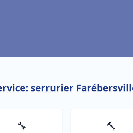
ervice: serrurier Farébersvill
🔧
🔨