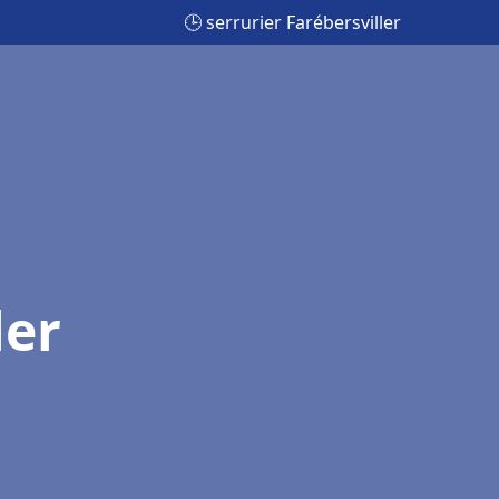
🕒 serrurier Farébersviller
ler