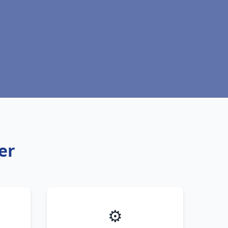
er
⚙️