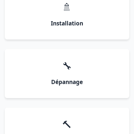
🚿
Installation
🔧
Dépannage
🔨