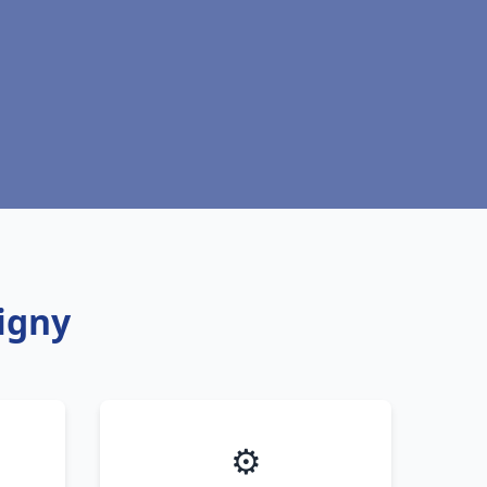
signy
⚙️