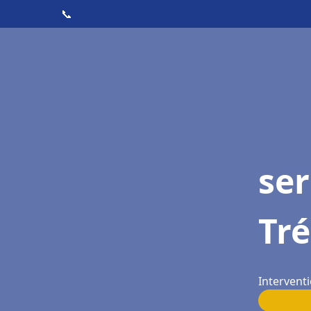
📞
ser
Tr
Intervent