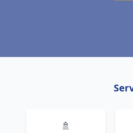
Serv
🚿