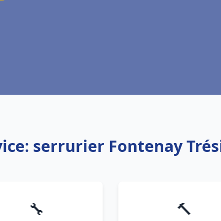
ice: serrurier Fontenay Tré
🔧
🔨