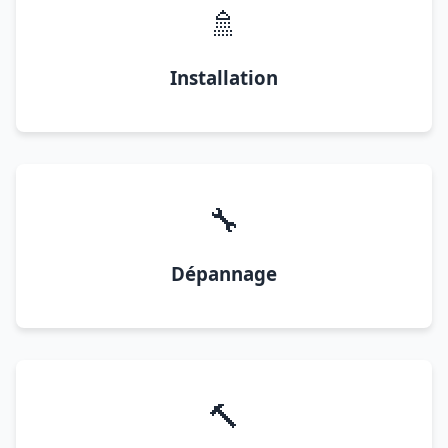
🚿
Installation
🔧
Dépannage
🔨