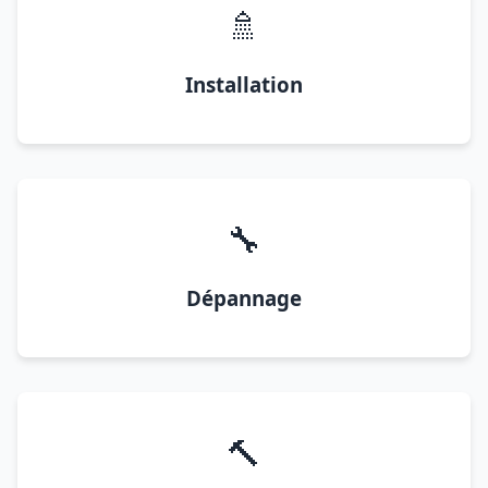
🚿
Installation
🔧
Dépannage
🔨