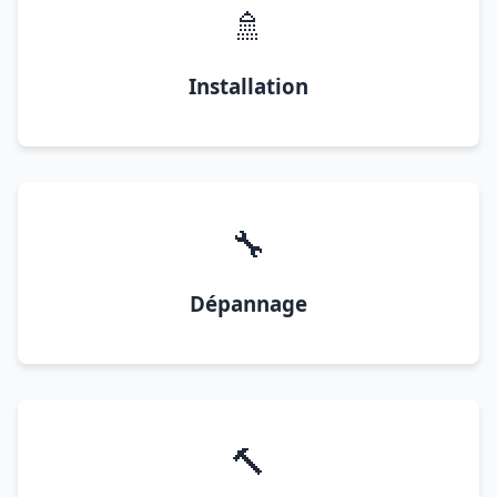
🚿
Installation
🔧
Dépannage
🔨