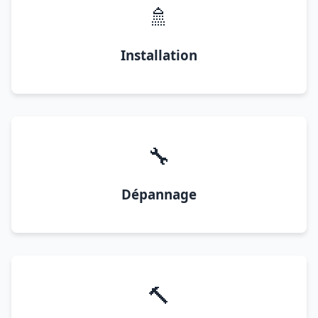
🚿
Installation
🔧
Dépannage
🔨