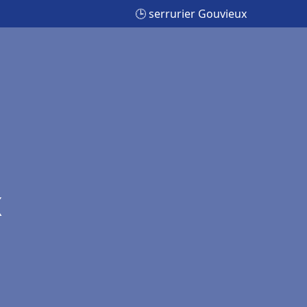
🕒 serrurier Gouvieux
x