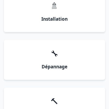
🚿
Installation
🔧
Dépannage
🔨