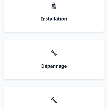
🚿
Installation
🔧
Dépannage
🔨