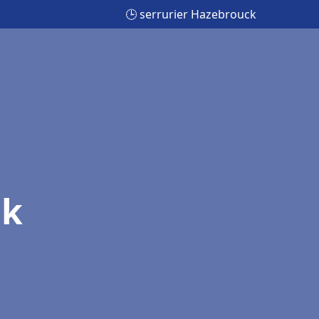
🕒 serrurier Hazebrouck
ck