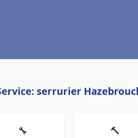
Service: serrurier Hazebrouc
🔧
🔨