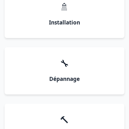
🚿
Installation
🔧
Dépannage
🔨