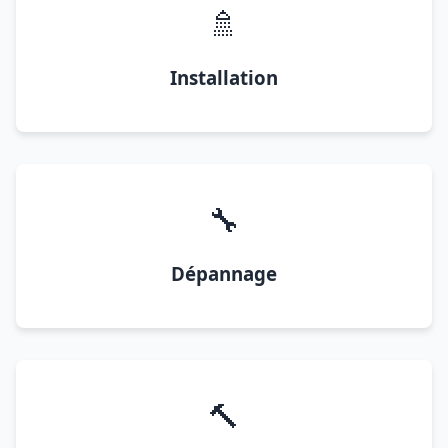
🚿
Installation
🔧
Dépannage
🔨