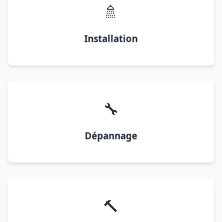
🚿
Installation
🔧
Dépannage
🔨