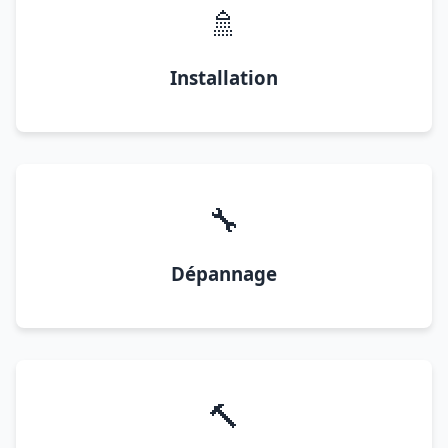
🚿
Installation
🔧
Dépannage
🔨