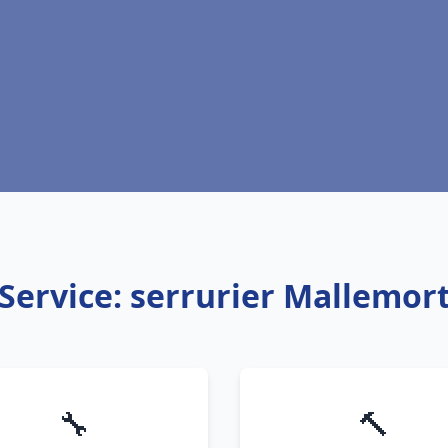
Service: serrurier Mallemor
🔧
🔨