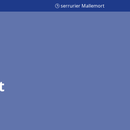
🕒 serrurier Mallemort
t