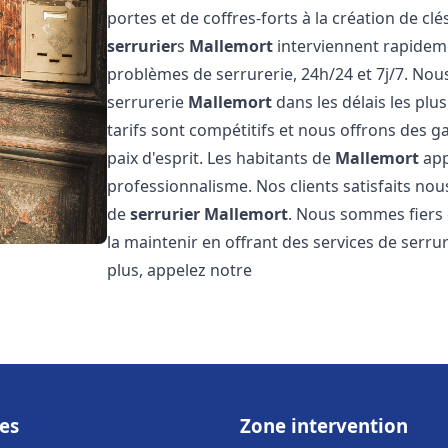
portes et de coffres-forts à la création de cl
serrurier
s
Mallemort
interviennent rapidem
problèmes de serrurerie, 24h/24 et 7j/7. No
serrurerie
Mallemort
dans les délais les plu
tarifs sont compétitifs et nous offrons des g
paix d'esprit. Les habitants de
Mallemort
app
professionnalisme. Nos clients satisfaits nous
de
serrurier
Mallemort
. Nous sommes fiers 
la maintenir en offrant des services de serru
plus, appelez notre
es
Zone intervention