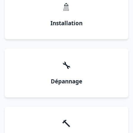
🚿
Installation
🔧
Dépannage
🔨