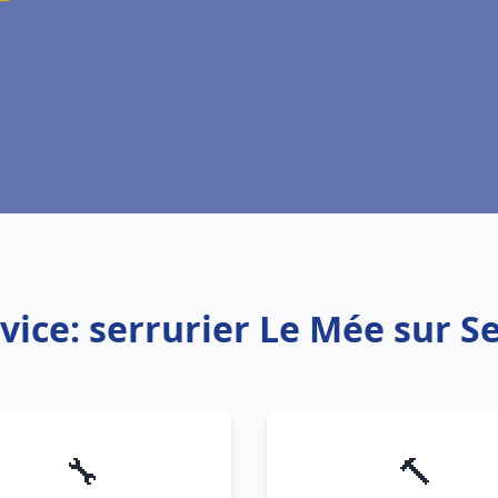
vice: serrurier Le Mée sur S
🔧
🔨