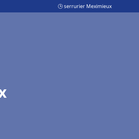
🕒 serrurier Meximieux
x