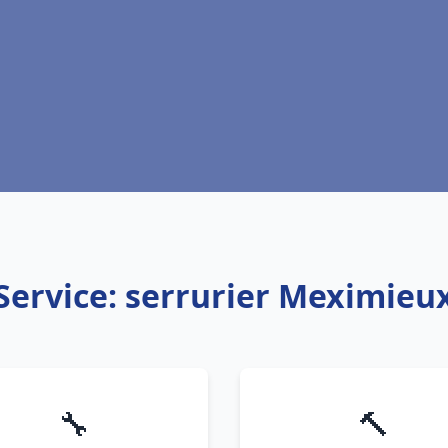
Service: serrurier Meximieu
🔧
🔨