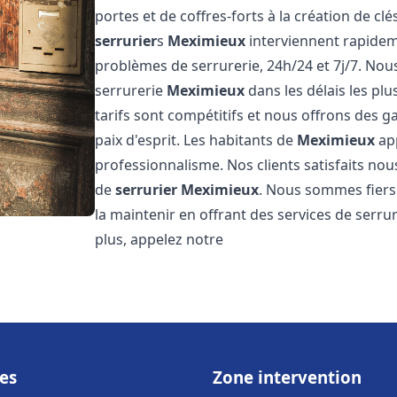
portes et de coffres-forts à la création de cl
serrurier
s
Meximieux
interviennent rapidem
problèmes de serrurerie, 24h/24 et 7j/7. No
serrurerie
Meximieux
dans les délais les pl
tarifs sont compétitifs et nous offrons des g
paix d'esprit. Les habitants de
Meximieux
app
professionnalisme. Nos clients satisfaits nous
de
serrurier
Meximieux
. Nous sommes fiers
la maintenir en offrant des services de serru
plus, appelez notre
es
Zone intervention