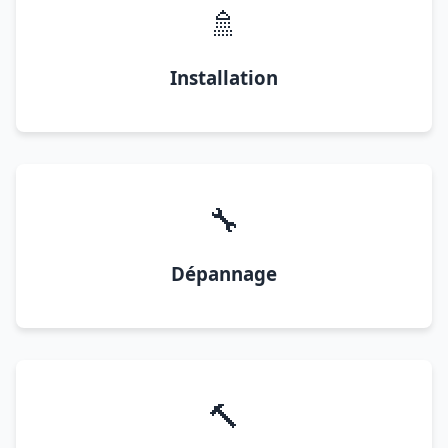
🚿
Installation
🔧
Dépannage
🔨