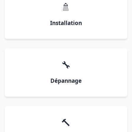
🚿
Installation
🔧
Dépannage
🔨