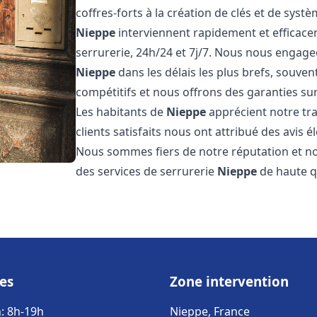
coffres-forts à la création de clés et de sys
Nieppe
interviennent rapidement et efficac
serrurerie, 24h/24 et 7j/7. Nous nous engage
Nieppe
dans les délais les plus brefs, souve
compétitifs et nous offrons des garanties sur
Les habitants de
Nieppe
apprécient notre tra
clients satisfaits nous ont attribué des avis é
Nous sommes fiers de notre réputation et no
des services de serrurerie
Nieppe
de haute qu
es
Zone intervention
: 8h-19h
Nieppe, France