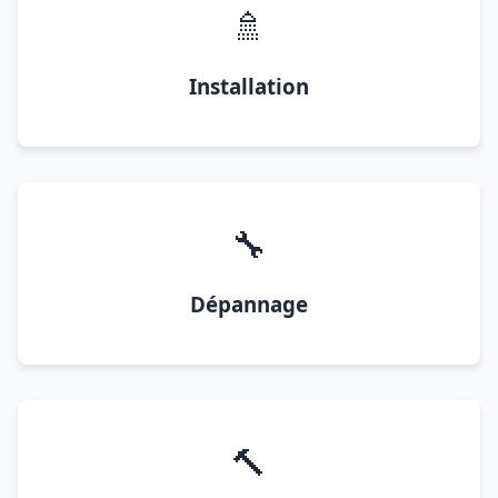
🚿
Installation
🔧
Dépannage
🔨