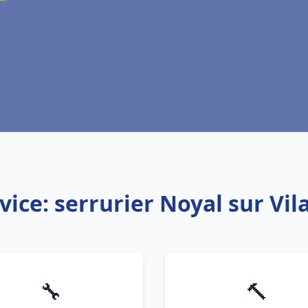
vice: serrurier Noyal sur Vil
🔧
🔨