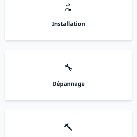
🚿
Installation
🔧
Dépannage
🔨