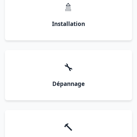
🚿
Installation
🔧
Dépannage
🔨