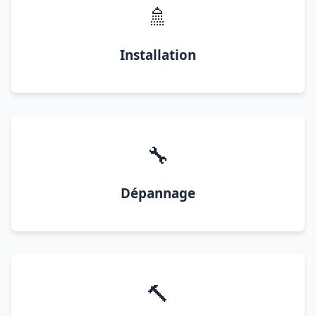
🚿
Installation
🔧
Dépannage
🔨