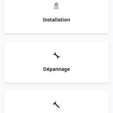
🚿
Installation
🔧
Dépannage
🔨