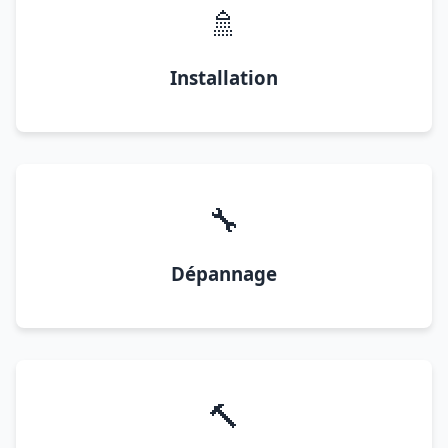
🚿
Installation
🔧
Dépannage
🔨