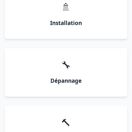
🚿
Installation
🔧
Dépannage
🔨