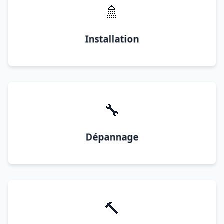
🚿
Installation
🔧
Dépannage
🔨