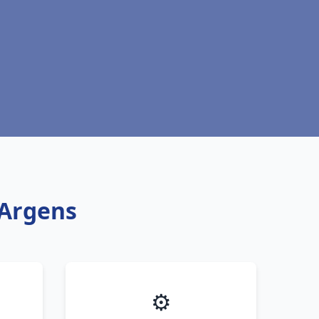
 Argens
⚙️