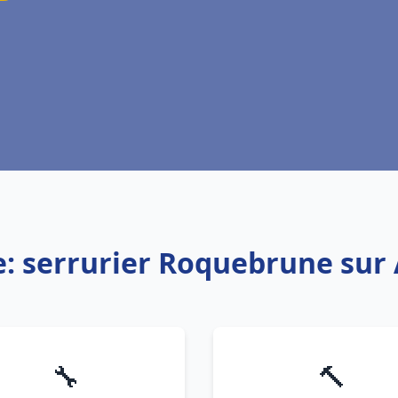
e: serrurier Roquebrune sur
🔧
🔨