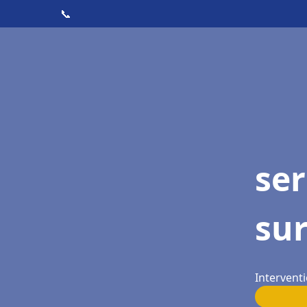
📞
se
su
Intervent