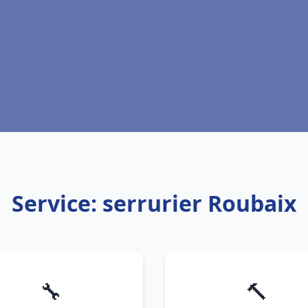
Service: serrurier Roubaix
🔧
🔨