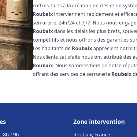
coffres-forts à la création de clés et de sys
Roubaix
interviennent rapidement et effic
serrurerie, 24h/24 et 7j/7. Nous nous engage
Roubaix
dans les délais les plus brefs, souv
compétitifs et nous offrons des garanties sur
Les habitants de
Roubaix
apprécient notre tr
Nos clients satisfaits nous ont attribué des a
Roubaix
. Nous sommes fiers de notre réputa
offrant des services de serrurerie
Roubaix
de
es
Zone intervention
: 8h-19h
Roubaix, France