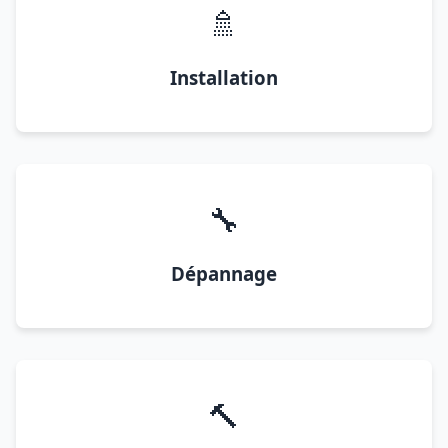
🚿
Installation
🔧
Dépannage
🔨