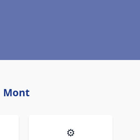
u Mont
⚙️