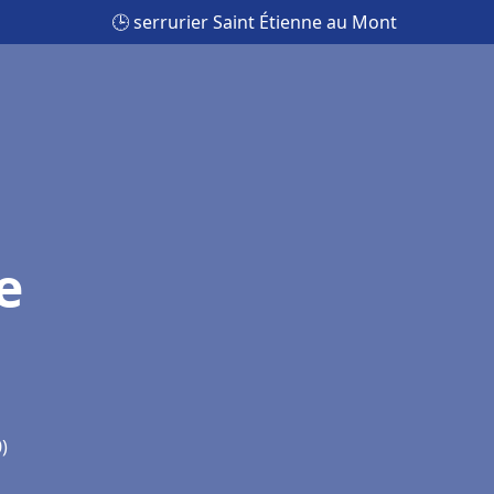
🕒 serrurier Saint Étienne au Mont
e
)