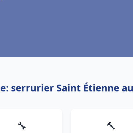
ce: serrurier Saint Étienne a
🔧
🔨